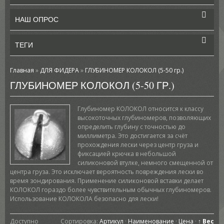
НАШ ОПРОС
ТЕГИ
Главная
»
ДЛЯ ФИДЕРА
»
ГЛУБИНОМЕР КОЛОКОЛ (5-50 гр.)
ГЛУБИНОМЕР КОЛОКОЛ (5-50 ГР.)
Глубиномер КОЛОКОЛ относится к классу
высокоточных глубиномеров, позволяющих
определить глубину с точностью до
миллиметра. Это достигается за счёт
прохождения лески через центр груза и
фиксацией крючка в небольшой
силиконовой втулке, немного смещенной от
центра груза. Это исключает вероятность повреждения лески во
время зондирования. Применение силиконовой вставки делает
КОЛОКОЛ гораздо более чувствительным обычных глубиномеров.
Использование КОЛОКОЛА безопасно для лески!
Доступно
Сортировка:
Артикул
·
Наименование
·
Цена
·
↑ Вес