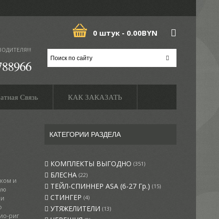
0 штук -
0.00BYN
ВОДИТЕЛЯ!!!
788966
атная Связь
КАК ЗАКАЗАТЬ
КАТЕГОРИИ РАЗДЕЛА
.
КОМПЛЕКТЫ ВЫГОДНО
(351)
БЛЕСНА
(22)
чком и
ТЕЙЛ-СПИННЕР ASA (6-27 Гр.)
(15)
ую
СТИНГЕР
(4)
 и
о
УТЯЖЕЛИТЕЛИ
(13)
кио-риг