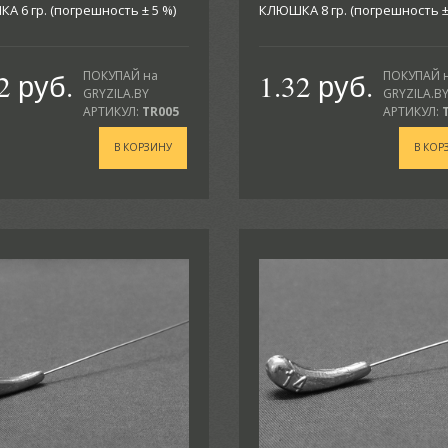
 6 гр. (погрешность ± 5 %)
КЛЮШКА 8 гр. (погрешность ±
2 руб.
1.32 руб.
ПОКУПАЙ на
ПОКУПАЙ 
GRYZILA.BY
GRYZILA.B
АРТИКУЛ:
TR005
АРТИКУЛ:
В КОРЗИНУ
В КОР