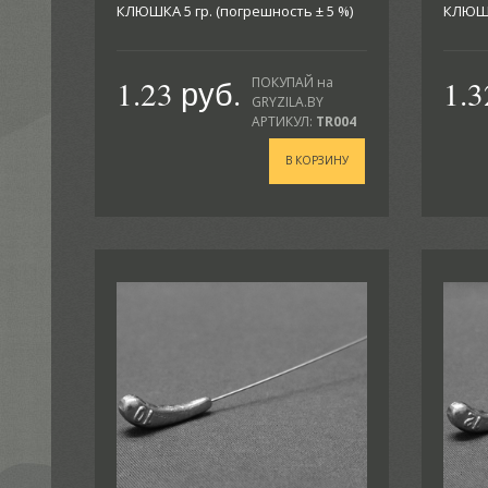
КЛЮШКА 5 гр. (погрешность ± 5 %)
КЛЮШКА
1.23 руб.
1.3
ПОКУПАЙ на
GRYZILA.BY
АРТИКУЛ:
TR004
В КОРЗИНУ