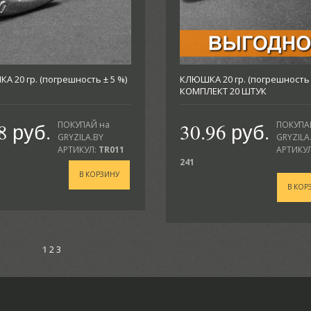
 20 гр. (погрешность ± 5 %)
КЛЮШКА 20 гр. (погрешность ±
КОМПЛЕКТ 20 ШТУК
8 руб.
30.96 руб.
ПОКУПАЙ на
ПОКУПА
GRYZILA.BY
GRYZILA
АРТИКУЛ:
TR011
АРТИКУЛ
241
В КОРЗИНУ
В КОР
1
2
3