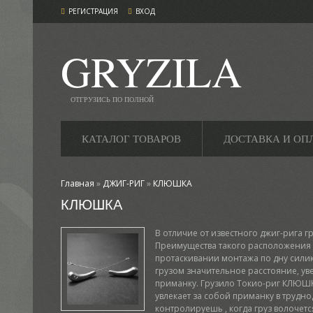
РЕГИСТРАЦИЯ
ВХОД
GRYZILA
ОТГРУЗИСЬ ПО ПОЛНОЙ
КАТАЛОГ ТОВАРОВ
ДОСТАВКА И ОП
Главная
»
ДЖИГ-РИГ
»
КЛЮШКА
КЛЮШКА
В отличие от известного джиг-рига 
Преимущества такого расположения :
протаскивании монтажа по дну силико
грузом значительное расстояние, ув
приманку. Грузило Токио-риг КЛЮШК
увлекает за собой приманку в трудн
контролируешь , когда груз волочетс