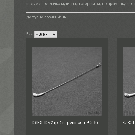
подымает облачко мути, над которым видно приманку, что
Доступно позиций
:
36
Вес:
КЛЮШКА 2 гр. (погрешность ± 5 %)
КЛЮШКА