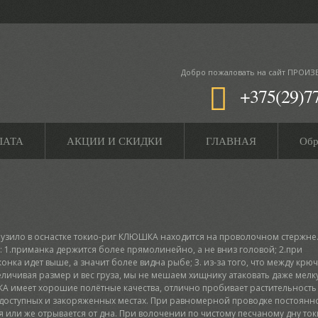
Добро пожаловать
на сайт ПРОИЗ
+375(29)7
ЛАТА
АКЦИИ И СКИДКИ
ГЛАВНАЯ
Обр
грузило в оснастке токио-риг КЛЮШКА находится на проволочном стержне
 1.приманка держится более прямолинейно, а не вниз головой; 2.при
нка идет выше, а значит более видна рыбе; 3. из-за того, что между крю
еличивая размер и вес груза, мы не мешаем хищнику атаковать даже мелк
А имеет хорошие полётные качества, отлично пробивает растительность
одоступных и закоряженных местах. При равномерной проводке постоянн
я или же отрывается от дна. При волочении по чистому песчаному дну то