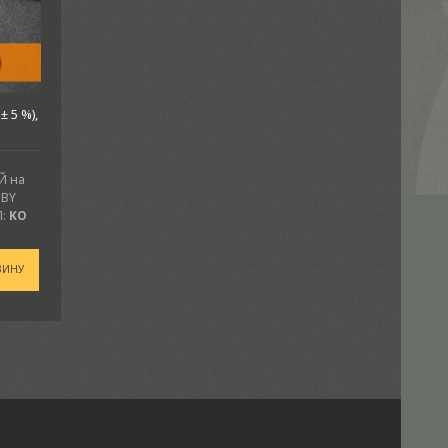
 5 %),
Й на
.BY
:
KO
ЗИНУ