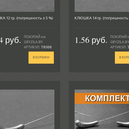
 12 гр. (погрешность ± 5 %)
КЛЮШКА 14 гр. (погрешность 
4 руб.
1.56 руб.
ПОКУПАЙ на
ПОКУПАЙ 
GRYZILA.BY
GRYZILA.B
АРТИКУЛ:
TR008
АРТИКУЛ:
В КОРЗИНУ
В КОР