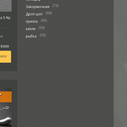
(73)
Закормочная
(66)
Дроп шот
± 5 %)
(63)
гриппа
(59)
капля
(58)
на
рыбка
Y
TR009
ЗИНУ