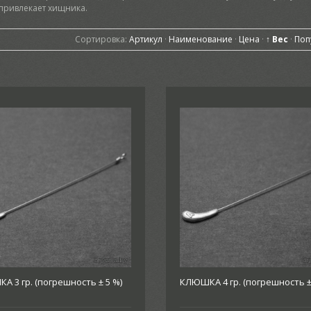
 привлекает хищника.
Сортировка:
Артикул
·
Наименование
·
Цена
·
↑ Вес
·
Поп
 3 гр. (погрешность ± 5 %)
КЛЮШКА 4 гр. (погрешность ±