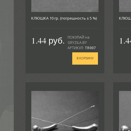
КЛЮШКА 10 гр. (погрешность ± 5 %)
КЛЮШКА
1.44 руб.
1.4
ПОКУПАЙ на
GRYZILA.BY
АРТИКУЛ:
TR007
В КОРЗИНУ