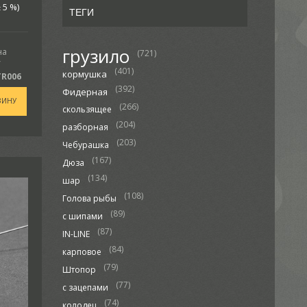
 5 %)
ТЕГИ
грузило
на
(721)
Y
(401)
кормушка
TR006
(392)
Фидерная
ЗИНУ
(266)
скользящее
(204)
разборная
(203)
Чебурашка
(167)
Дюза
(134)
шар
(108)
Голова рыбы
(89)
с шипами
(87)
IN-LINE
(84)
карповое
(79)
Штопор
(77)
с зацепами
(74)
колодец