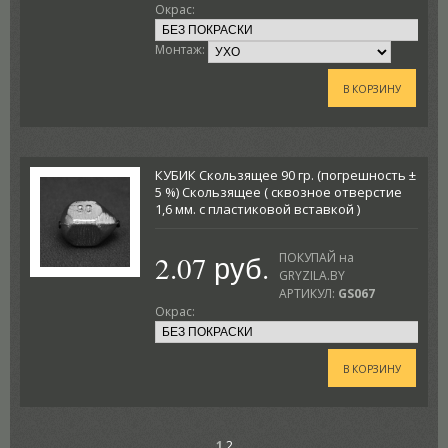
Окрас:
Монтаж:
В КОРЗИНУ
КУБИК Скользящее 90 гр. (погрешность ±
5 %) Скользящее ( сквозное отверстие
1,6 мм. с пластиковой вставкой )
2.07 руб.
ПОКУПАЙ на
GRYZILA.BY
АРТИКУЛ:
GS067
Окрас:
В КОРЗИНУ
1
2