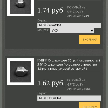
1.74 руб.
ПОКУПАЙ на
GRYZILA.BY
АРТИКУЛ:
G249
Окрас:
Монтаж:
В КОРЗИНУ
КУБИК Скользящее 70 гр. (погрешность ±
5 %) Скользящее ( сквозное отверстие
1,6 мм. с пластиковой вставкой )
1.62 руб.
ПОКУПАЙ на
GRYZILA.BY
АРТИКУЛ:
GS066
Окрас:
В КОРЗИНУ