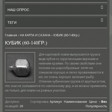
НАШ ОПРОС
ТЕГИ
Главная
»
НА КАРПА И САЗАНА
»
КУБИК (60-140гр.)
КУБИК (60-140ГР.)
Для карповой ловли выпускаются груза в
виде кубов со скругленными верхним и
нижним краями. По своим свойствам они
похожи на шарообразные: летят не
слишком хорошо и легко проваливаются в
ил, но очень хорошо засекают рыбу.
Отличие кубических грузов от круглых в том,
что они не скатываются по наклонному дну, и их можно применять
не только для ловли на ровных участках.
Доступно
Сортировка:
Артикул
·
Наименование
·
Цена
·
↑ Вес
позиций
:
20
·
Популярность