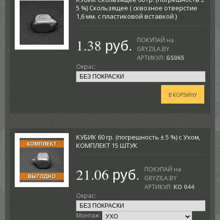
5 %) Скользящее ( сквозное отверстие
1,6 мм. с пластиковой вставкой )
1.38 руб.
ПОКУПАЙ на
GRYZILA.BY
АРТИКУЛ:
GS065
Окрас:
В КОРЗИНУ
КУБИК 60 гр. (погрешность ± 5 %) с Ухом,
КОМПЛЕКТ 15 ШТУК
21.06 руб.
ПОКУПАЙ на
GRYZILA.BY
АРТИКУЛ:
KO 044
Окрас:
Монтаж: