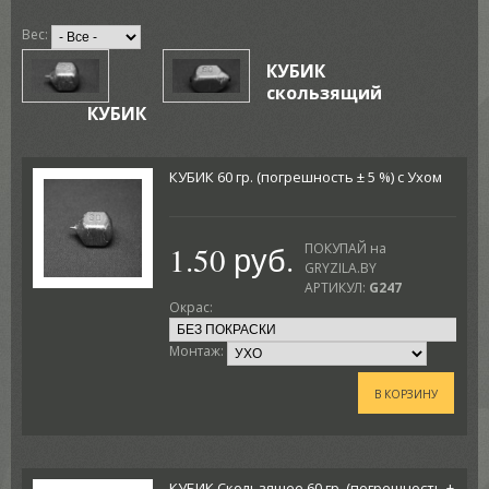
Вес:
КУБИК
скользящий
КУБИК
КУБИК 60 гр. (погрешность ± 5 %) с Ухом
1.50 руб.
ПОКУПАЙ на
GRYZILA.BY
АРТИКУЛ:
G247
Окрас:
Монтаж:
В КОРЗИНУ
КУБИК Скользящее 60 гр. (погрешность ±