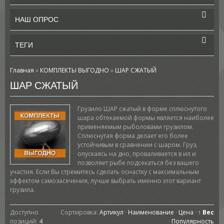
НАШ ОПРОС
ТЕГИ
Главная
»
КОМПЛЕКТЫ ВЫГОДНО
»
ШАР СЖАТЫЙ
ШАР СЖАТЫЙ
Грузило ШАР сжатый в форме сплюснутого
шара обтекаемой формы является наиболее
применяемым рыболовами грузилом.
Сплюснутая форма делает его более
устойчивым в сравнении с шаром. Груз,
опускаясь на дно, проваливается в ил и
позволяет рыбе подсекаться без вашего
участия. Если Вы стремитесь сделать оснастку с максимальным
эффектом самозасечения, лучше выбрать именно этот вариант
грузила.
Доступно
Сортировка:
Артикул
·
Наименование
·
Цена
·
↑ Вес
позиций
:
4
·
Популярность