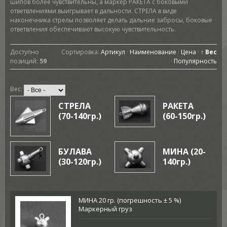
шипов более чувствительны, а маркер РАКЕТА с боковыми
ответвлениями выигрывает в дальности. СТРЕЛА в виде
наконечника стрелы позволяет делать дальние забросы, боковые
ответвления обеспечивают высокую чувствительность.
Доступно
Сортировка:
Артикул
·
Наименование
·
Цена
·
↑ Вес
позиций
:
59
·
Популярность
Вес:
СТРЕЛА
РАКЕТА
(70-140гр.)
(60-150гр.)
БУЛАВА
МИНА (20-
(30-120гр.)
140гр.)
МИНА 20 гр. (погрешность ± 5 %)
Маркерный груз