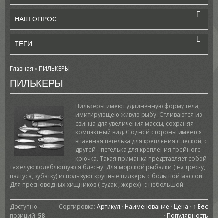
НАШ ОПРОС
ТЕГИ
Главная
»
ПИЛЬКЕРЫ
ПИЛЬКЕРЫ
Пилькеры имеют удлинённую форму тела,
имитирующею живую рыбу. Отливаются из
свинца для увеличения массы, сохраняя
компактный вид. С одной стороны имеется
впаянная петелька для крепления с леской, с
другой - петелька для крепления тройного
крючка. Такая приманка представляет собой
тяжелую колеблющуюся блесну. Для морской рыбалки ( на треску,
палтуса, зубатку) используют крупные пилкеры с большой массой.
Для пресноводных хищников ( судак , жерех) -с небольшой.
Доступно
Сортировка:
Артикул
·
Наименование
·
Цена
·
↑ Вес
позиций
:
58
·
Популярность