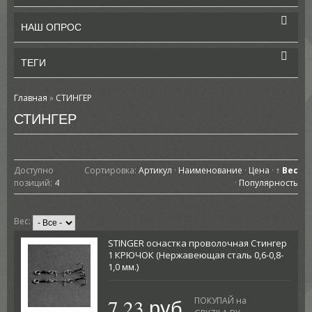
НАШ ОПРОС
ТЕГИ
Главная
»
СТИНГЕР
СТИНГЕР
Доступно
Сортировка:
Артикул
·
Наименование
·
Цена
·
↑ Вес
позиций
:
4
·
Популярность
Вес:
STINGER оснастка проволочная Стингер
1 КРЮЧОК (Нержавеющая сталь 0,6-0,8-
1,0 мм.)
7.23 руб.
ПОКУПАЙ на