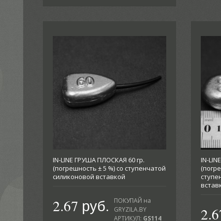
IN-LINE ГРУША ПЛОСКАЯ 60 гр.
IN-LIN
(погрешность ± 5 %) со ступенчатой
(погре
силиконовой вставкой
ступе
встав
2.67 руб.
ПОКУПАЙ на
2.6
GRYZILA.BY
АРТИКУЛ:
GS114