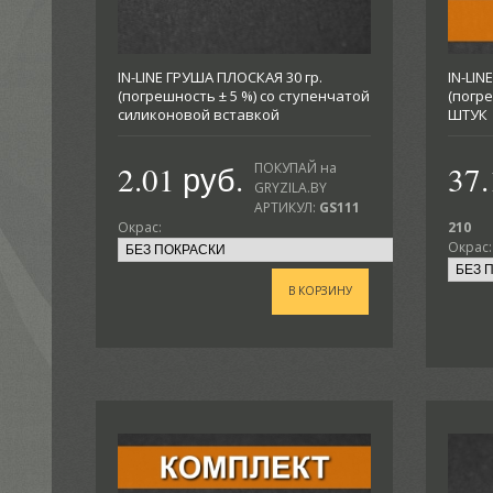
IN-LINE ГРУША ПЛОСКАЯ 30 гр.
IN-LIN
(погрешность ± 5 %) со ступенчатой
(погре
силиконовой вставкой
ШТУК
2.01 руб.
37.
ПОКУПАЙ на
GRYZILA.BY
АРТИКУЛ:
GS111
Окрас:
210
Окрас:
В КОРЗИНУ