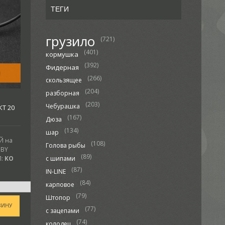
ТЕГИ
грузило
(721)
(401)
кормушка
(392)
Фидерная
(266)
скользящее
(204)
разборная
(203)
Чебурашка
КТ 20
(167)
Дюза
(134)
шар
Й на
(108)
Голова рыбы
.BY
(89)
:
KO
с шипами
(87)
IN-LINE
(84)
карповое
(79)
Штопор
ЗИНУ
(77)
с зацепами
(74)
колодец