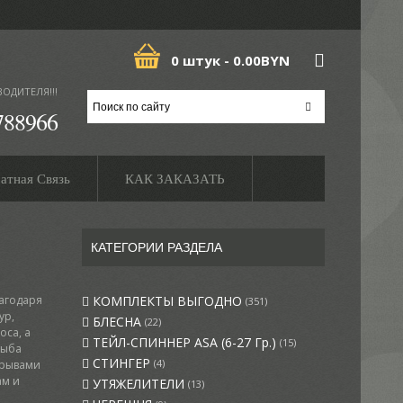
0 штук -
0.00BYN
ВОДИТЕЛЯ!!!
788966
атная Связь
КАК ЗАКАЗАТЬ
КАТЕГОРИИ РАЗДЕЛА
лагодаря
КОМПЛЕКТЫ ВЫГОДНО
(351)
ур,
БЛЕСНА
(22)
оса, а
ТЕЙЛ-СПИННЕР ASA (6-27 Гр.)
(15)
рыба
СТИНГЕР
(4)
орывами
ам и
УТЯЖЕЛИТЕЛИ
(13)