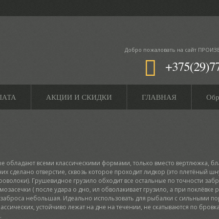
Добро пожаловать
на сайт ПРОИЗ
+375(29)7
ЛАТА
АКЦИИ И СКИДКИ
ГЛАВНАЯ
Обр
рые обладают всеми классическими формами, только вместо вертлюжка, б
 них сделано отверстие, сквозь которое проходит лидкор (это плетёный шн
волоки). Грушевидное грузило обходит все остальные по точности забр
озасечки ( после удара о дно, ил обволакивает грузило, а при поклёвке 
ть заброса небольшая. Идеально использовать для рыбалки с сильными п
лассических, устойчиво лежат на дне на течении, не скатываются по бровк
.