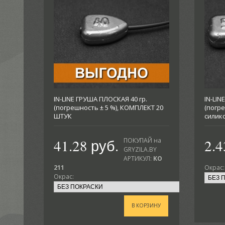
IN-LINE ГРУША ПЛОСКАЯ 40 гр.
IN-LIN
(погрешность ± 5 %), КОМПЛЕКТ 20
(погре
ШТУК
силик
41.28 руб.
2.4
ПОКУПАЙ на
GRYZILA.BY
АРТИКУЛ:
KO
211
Окрас:
Окрас:
В КОРЗИНУ