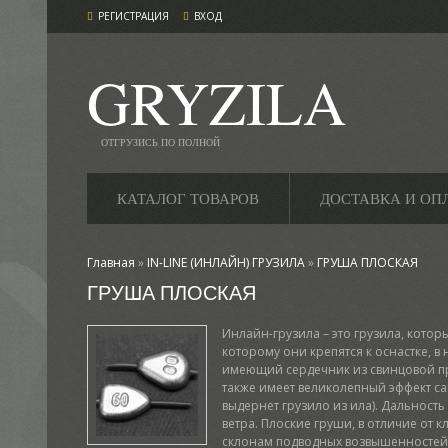
РЕГИСТРАЦИЯ
ВХОД
GRYZILA
ОТГРУЗИСЬ ПО ПОЛНОЙ
КАТАЛОГ ТОВАРОВ
ДОСТАВКА И ОП
Главная
»
IN-LINE (ИНЛАЙН) ГРУЗИЛА
»
ГРУША ПЛОСКАЯ
ГРУША ПЛОСКАЯ
Инлайн-грузила – это грузила, кото
которому они крепятся к оснастке, в
имеющий сердечник из свинцовой про
также имеет великолепный эффект сам
выдернет грузило из ила). Дальнос
ветра. Плоские груши, в отличие от к
склонам подводных возвышенностей