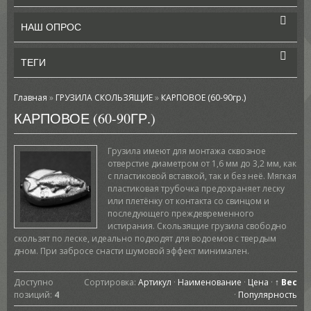
НАШ ОПРОС
ТЕГИ
Главная
»
ГРУЗИЛА СКОЛЬЗЯЩИЕ
»
КАРПОВОЕ (60-90гр.)
КАРПОВОЕ (60-90ГР.)
Грузила имеют для монтажа сквозное
отверстие диаметром от 1,6 мм до 3,2 мм, как
с пластиковой вставкой, так и без неё. Мягкая
пластиковая трубочка предохраняет леску
или плетёнку от контакта со свинцом и
последующего преждевременного
истирания. Скользящие грузила свободно
скользят по леске, идеально подходят для водоемов с твердым
дном. При забросе снасти шумовой эффект минимален.
Доступно
Сортировка:
Артикул
·
Наименование
·
Цена
·
↑ Вес
позиций
:
4
·
Популярность