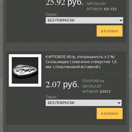
25.92 руб.
GRYZILA.BY
АРТИКУЛ:
KO 153
Окрас:
В КОРЗИНУ
КАРПОВОЕ 90 гр. (погрешность ± 5 %)
Скользящее ( сквозное отверстие 1,6
мм. с пластиковой вставкой )
2.07 руб.
ПОКУПАЙ на
GRYZILA.BY
АРТИКУЛ:
GS012
Окрас:
В КОРЗИНУ