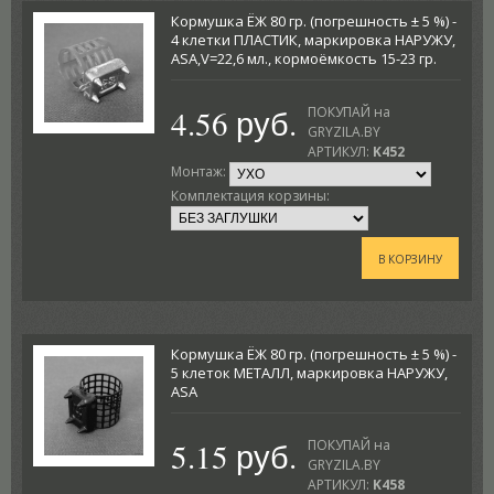
Кормушка ЁЖ 80 гр. (погрешность ± 5 %) -
4 клетки ПЛАСТИК, маркировка НАРУЖУ,
ASA,V=22,6 мл., кормоёмкость 15-23 гр.
4.56 руб.
ПОКУПАЙ на
GRYZILA.BY
АРТИКУЛ:
K452
Монтаж:
Комплектация корзины:
В КОРЗИНУ
Кормушка ЁЖ 80 гр. (погрешность ± 5 %) -
5 клеток МЕТАЛЛ, маркировка НАРУЖУ,
ASA
5.15 руб.
ПОКУПАЙ на
GRYZILA.BY
АРТИКУЛ:
K458