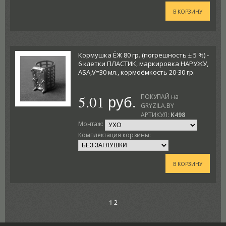
В КОРЗИНУ
Кормушка ЁЖ 80 гр. (погрешность ± 5 %) -
6 клетки ПЛАСТИК, маркировка НАРУЖУ,
ASA,V=30 мл., кормоёмкость 20-30 гр.
5.01 руб.
ПОКУПАЙ на
GRYZILA.BY
АРТИКУЛ:
K498
Монтаж:
Комплектация корзины:
В КОРЗИНУ
1
2