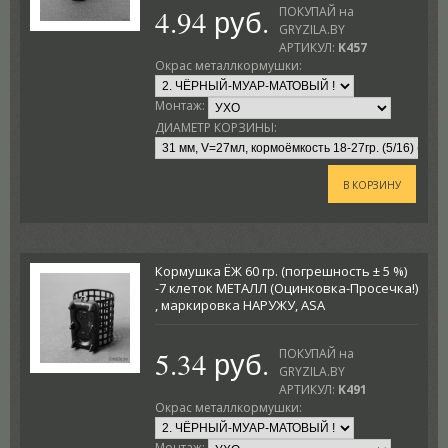
4.94 руб.
ПОКУПАЙ на
GRYZILA.BY
АРТИКУЛ:
K457
Окрас металлкормушки:
Монтаж:
ДИАМЕТР КОРЗИНЫ:
В КОРЗИНУ
Кормушка ЁЖ 60 гр. (погрешность ± 5 %)
-7 клеток МЕТАЛЛ (Оцинковка-Просечка!)
, маркировка НАРУЖУ, ASA
5.34 руб.
ПОКУПАЙ на
GRYZILA.BY
АРТИКУЛ:
K491
Окрас металлкормушки:
Монтаж: