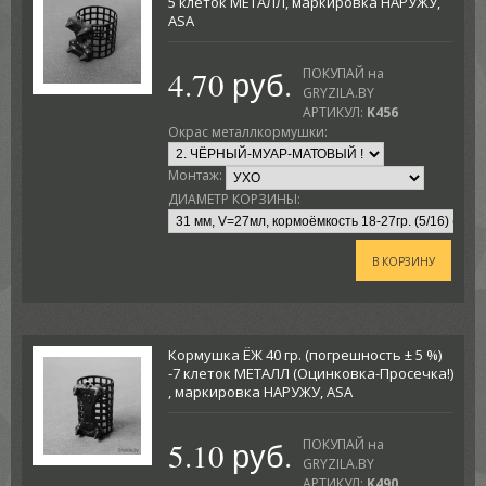
5 клеток МЕТАЛЛ, маркировка НАРУЖУ,
ASA
4.70 руб.
ПОКУПАЙ на
GRYZILA.BY
АРТИКУЛ:
K456
Окрас металлкормушки:
Монтаж:
ДИАМЕТР КОРЗИНЫ:
В КОРЗИНУ
Кормушка ЁЖ 40 гр. (погрешность ± 5 %)
-7 клеток МЕТАЛЛ (Оцинковка-Просечка!)
, маркировка НАРУЖУ, ASA
5.10 руб.
ПОКУПАЙ на
GRYZILA.BY
АРТИКУЛ:
K490