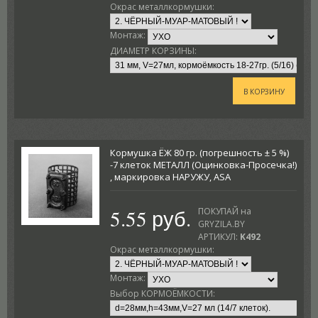
Окрас металлкормушки:
Монтаж:
ДИАМЕТР КОРЗИНЫ:
В КОРЗИНУ
Кормушка ЁЖ 80 гр. (погрешность ± 5 %)
-7 клеток МЕТАЛЛ (Оцинковка-Просечка!)
, маркировка НАРУЖУ, ASA
5.55 руб.
ПОКУПАЙ на
GRYZILA.BY
АРТИКУЛ:
K492
Окрас металлкормушки:
Монтаж:
Выбор КОРМОЁМКОСТИ: