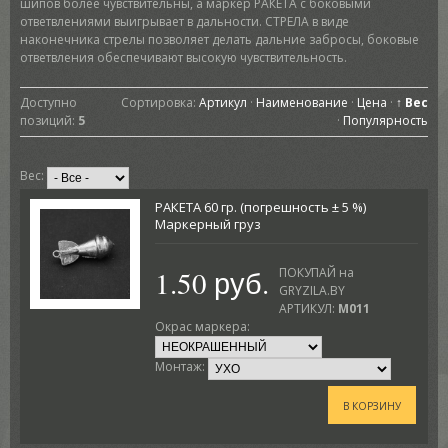
шипов более чувствительны, а маркер РАКЕТА с боковыми
ответвлениями выигрывает в дальности. СТРЕЛА в виде
наконечника стрелы позволяет делать дальние забросы, боковые
ответвления обеспечивают высокую чувствительность.
Доступно
Сортировка:
Артикул
·
Наименование
·
Цена
·
↑ Вес
позиций
:
5
·
Популярность
Вес:
РАКЕТА 60 гр. (погрешность ± 5 %)
Маркерный груз
1.50 руб.
ПОКУПАЙ на
GRYZILA.BY
АРТИКУЛ:
M011
Окрас маркера:
Монтаж:
В КОРЗИНУ