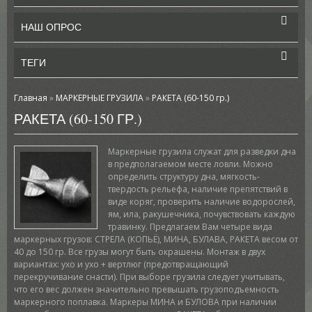
НАШ ОПРОС
ТЕГИ
Главная
»
МАРКЕРНЫЕ ГРУЗИЛА
»
РАКЕТА (60-150 гр.)
РАКЕТА (60-150 ГР.)
Маркерные грузила служат для разведки дна
в предполагаемом месте ловли. Можно
определить структуру дна, мягкость-
твердость рельефа, наличие препятствий в
виде коряг, проверить наличие водорослей,
ям, ила, ракушечника, почувствовать каждую
травинку. Предлагаем Вам четыре вида
маркерных грузов: СТРЕЛА (КОПЬЁ), МИНА, БУЛАВА, РАКЕТА весом от
40 до 150 гр. Все грузы могут быть окрашены. Монтаж в двух
вариантах: ухо и ухо + вертлюг (предотвращающий
перекручивание снасти). При выборе грузила следует учитывать,
что его вес должен значительно превышать грузоподъемность
маркерного поплавка. Маркеры МИНА и БУЛОВА при наличии