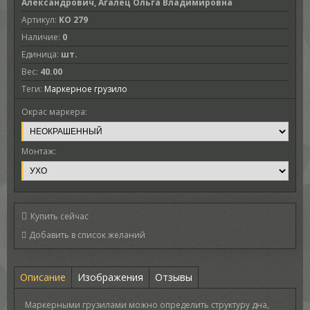
Александрович, Агалец Ольга Владимировна
Артикул
:
KO 279
Наличие
:
0
Единица
:
шт.
Вес
:
40.00
Теги:
Маркерное грузило
Окрас маркера:
Монтаж:
Купить сейчас
Описание
Изображения
Отзывы
Маркерными грузилами можно определить структуру дна,