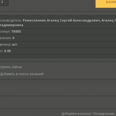
роизводитель
:
Ремесленник Агалец Сергей Александрович, Агалец 
ладимировна
ртикул
:
TR005
аличие
:
0
диница
:
шт.
ес
:
6.00
Купить сейчас
Добавлен в каталог
: Понедельник, 