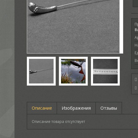
П
В
А
Н
Е
В
Описание
Изображения
Отзывы
Описание товара отсутствует