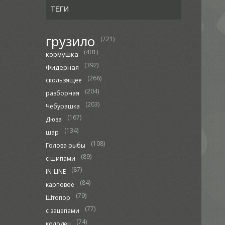
ТЕГИ
грузило
(721)
(401)
кормушка
(392)
Фидерная
(266)
скользящее
(204)
разборная
(203)
Чебурашка
(167)
Дюза
(134)
шар
(108)
Голова рыбы
(89)
с шипами
(87)
IN-LINE
(84)
карповое
(79)
Штопор
(77)
с зацепами
(74)
колодец