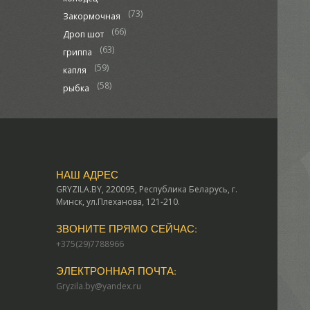
(73)
Закормочная
(66)
Дроп шот
(63)
гриппа
(59)
капля
(58)
рыбка
НАШ АДРЕС
GRYZILA.BY, 220095, Республика Беларусь, г.
Минск, ул.Плеханова, 121-210.
ЗВОНИТЕ ПРЯМО СЕЙЧАС:
+375(29)7788966
ЭЛЕКТРОННАЯ ПОЧТА:
Gryzila.by@yandex.ru