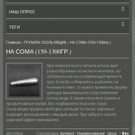
НАШ ОПРОС
ТЕГИ
Главная
»
ГРУЗИЛА СКОЛЬЗЯЩИЕ
»
НА СОМА (150-1300гр.)
НА СОМА (150-1300ГР.)
При ловле речного гиганта используют
разнообразные оснастки и монтажи, но
обязательной ее составляющей является
груз. Если Вы собираетесь рыбачить на
течении в отвес, то нужно применять форму
дающую минимальное сопротивление
потоку воды. К таким относятся тонкие и
продолговатые грузки. Вес подбирается под силу струи.
Скользящие грузила свободно скользят по леске, идеально
подходят для водоемов с твердым дном. При забросе снасти
шумовой эффект минимален.
Доступно
Сортировка:
Артикул
·
Наименование
·
Цена
·
↑ Вес