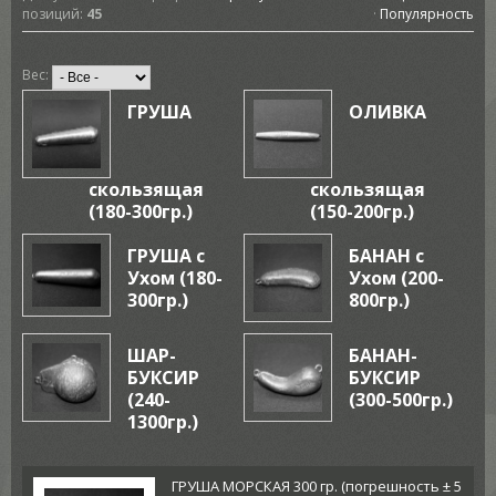
позиций
:
45
·
Популярность
Вес:
ГРУША
ОЛИВКА
скользящая
скользящая
(180-300гр.)
(150-200гр.)
ГРУША с
БАНАН с
Ухом (180-
Ухом (200-
300гр.)
800гр.)
ШАР-
БАНАН-
БУКСИР
БУКСИР
(240-
(300-500гр.)
1300гр.)
ГРУША МОРСКАЯ 300 гр. (погрешность ± 5