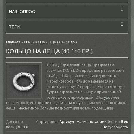
НАШ ОПРОС
ТЕГИ
Главная
»
КОЛЬЦО НА ЛЕЩА (40-160 гр.)
КОЛЬЦО НА ЛЕЩА (40-160 ГР.)
КОЛЬЦО для ловли леща .Предлагаем
съемное КОЛЬЦО с прорезью развесовкой
от 40 до 160 гр. Имеется заводное ушко !
,через которое кольцо надевается на
основную леску. И прорезь!, через которую
будет надеваться на шнур с привязанной
кормушкой с прикормкой .Оно удобнее
несъемного, его проще нацепить на шнур, с ним легче вываживать
леща. (несъемное больше подходит для ловли подлещика).
Доступно
Сортировка:
Артикул
·
Наименование
·
Цена
·
↑ Вес
позиций
:
14
·
Популярность