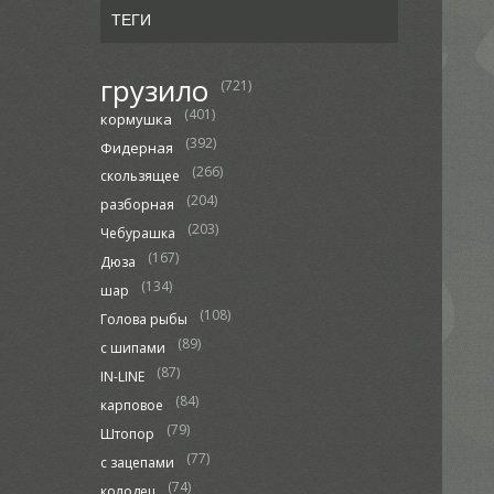
ТЕГИ
грузило
(721)
(401)
кормушка
(392)
Фидерная
(266)
скользящее
(204)
разборная
(203)
Чебурашка
(167)
Дюза
(134)
шар
(108)
Голова рыбы
(89)
с шипами
(87)
IN-LINE
(84)
карповое
(79)
Штопор
(77)
с зацепами
(74)
колодец