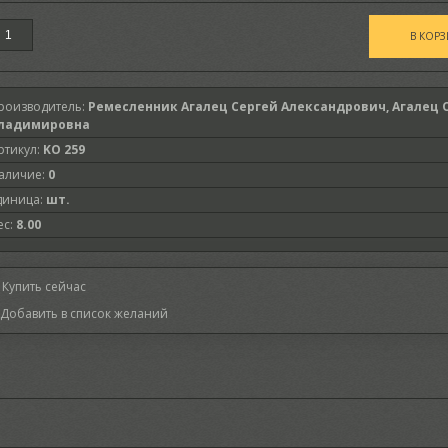
роизводитель
:
Ремесленник Агалец Сергей Александрович, Агалец 
ладимировна
ртикул
:
KO 259
аличие
:
0
диница
:
шт.
ес
:
8.00
Купить сейчас