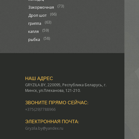
(73)
Закормочная
(66)
Дроп шот
(63)
гриппа
(59)
капля
(58)
рыбка
НАШ АДРЕС
GRYZILA.BY, 220095, Республика Беларусь, г.
Минск, ул.Плеханова, 121-210.
ЗВОНИТЕ ПРЯМО СЕЙЧАС:
+375(29)7788966
ЭЛЕКТРОННАЯ ПОЧТА:
Gryzila.by@yandex.ru