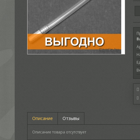
П
В
А
Н
Е
В
Описание
Отзывы
Описание товара отсутствует