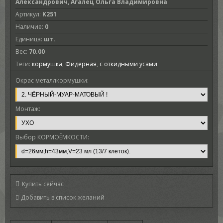
Александрович, Агалец Ольга Владимировна
Артикул
:
K251
Наличие
:
0
Единица
:
шт.
Вес
:
70.00
Теги:
кормушка
,
Фидерная
,
с откидными усами
Окрас металлкормушки:
Монтаж:
Выбор КОРМОЁМКОСТИ:
Купить сейчас