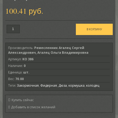
100.41 руб.
Производитель
:
Ремесленник Агалец Сергей
Александрович, Агалец Ольга Владимировна
Артикул
:
KO 386
Наличие
:
0
Единица
:
шт.
Вес
:
70.00
Теги:
Закормочная
,
Фидерная
,
Дюза
,
кормушка
,
колодец
Купить сейчас