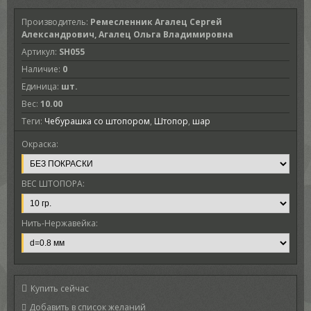
Производитель
:
Ремесленник Агалец Сергей
Александрович, Агалец Ольга Владимировна
Артикул
:
SH055
Наличие
:
0
Единица
:
шт.
Вес
:
10.00
Теги:
Чебурашка со штопором
,
Штопор
,
шар
Окраска:
ВЕС ШТОПОРА:
Нить-Нержавейка:
Купить сейчас