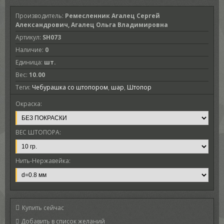
Производитель
:
Ремесленник Агалец Сергей
Александрович, Агалец Ольга Владимировна
Артикул
:
SH073
Наличие
:
0
Единица
:
шт.
Вес
:
10.00
Теги:
Чебурашка со штопором
,
шар
,
Штопор
Окраска:
ВЕС ШТОПОРА:
Нить-Нержавейка:
Купить сейчас