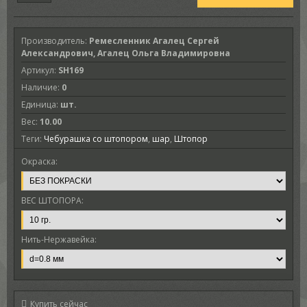
Производитель
:
Ремесленник Агалец Сергей
Александрович, Агалец Ольга Владимировна
Артикул
:
SH169
Наличие
:
0
Единица
:
шт.
Вес
:
10.00
Теги:
Чебурашка со штопором
,
шар
,
Штопор
Окраска:
ВЕС ШТОПОРА:
Нить-Нержавейка:
Купить сейчас