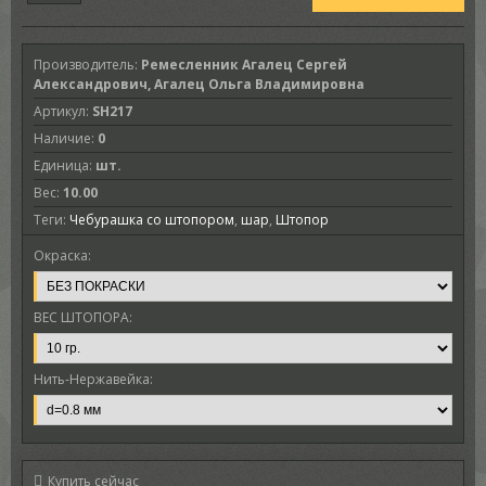
Производитель
:
Ремесленник Агалец Сергей
Александрович, Агалец Ольга Владимировна
Артикул
:
SH217
Наличие
:
0
Единица
:
шт.
Вес
:
10.00
Теги:
Чебурашка со штопором
,
шар
,
Штопор
Окраска:
ВЕС ШТОПОРА:
Нить-Нержавейка:
Купить сейчас