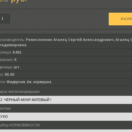
роизводитель
:
Ремесленник Агалец Сергей Александрович, Агалец 
ладимировна
ртикул
:
K492
аличие
:
0
диница
:
шт.
ес
:
80.00
еги:
Фидерная
,
ёж
,
кормушка
крас металлкормушки:
онтаж:
ыбор КОРМОЁМКОСТИ: