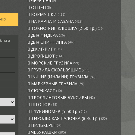
ЧЕРЕШНЯ
(9)
ОТЦЕП
(5)
КОРМУШКИ
(435)
НА КАРПА И САЗАНА
(422)
ТОКИО-РИГ КЛЮШКА (2-50 Гр.)
(36)
ДЛЯ ФИДЕРА
(262)
Ольга
ДЛЯ СПИННИНГА
(440)
ДЖИГ-РИГ
(131)
ДРОП-ШОТ
(141)
МОРСКИЕ ГРУЗИЛА
(99)
ГРУЗИЛА СКОЛЬЗЯЩИЕ
(285)
IN-LINE (ИНЛАЙН) ГРУЗИЛА
(50)
МАРКЕРНЫЕ ГРУЗИЛА
(59)
СЮРФКАСТ
(10)
ТРОЛЛИНГОВЫЕ БУКСИРЫ
(42)
ШТОПОР
(55)
ГЛУБИНОМЕР (5-50 Гр.)
(10)
ТИРОЛЬСКАЯ ПАЛОЧКА (8-46 Гр.)
(30)
ПИЛЬКЕРЫ
(57)
ЧЕБУРАШКИ
(285)