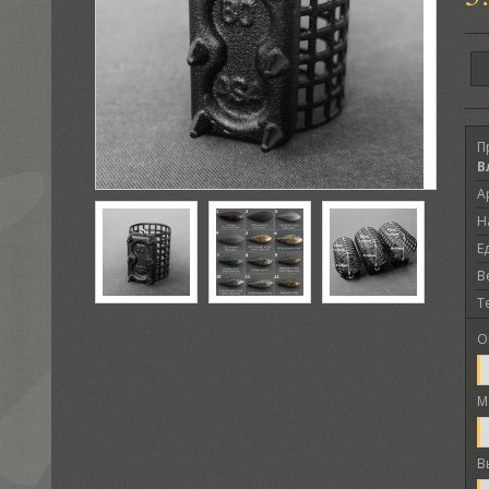
П
В
А
Н
Е
В
Т
О
М
В