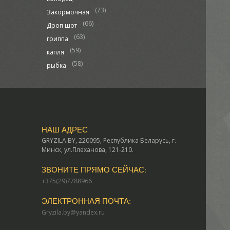
(73)
Закормочная
(66)
Дроп шот
(63)
гриппа
(59)
капля
(58)
рыбка
НАШ АДРЕС
GRYZILA.BY, 220095, Республика Беларусь, г.
Минск, ул.Плеханова, 121-210.
ЗВОНИТЕ ПРЯМО СЕЙЧАС:
+375(29)7788966
ЭЛЕКТРОННАЯ ПОЧТА:
Gryzila.by@yandex.ru