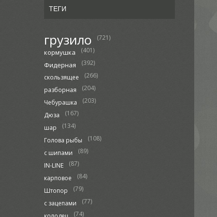
ТЕГИ
грузило
(721)
(401)
кормушка
(392)
Фидерная
(266)
скользящее
(204)
разборная
(203)
Чебурашка
(167)
Дюза
(134)
шар
(108)
Голова рыбы
(89)
с шипами
(87)
IN-LINE
(84)
карповое
(79)
Штопор
(77)
с зацепами
(74)
колодец