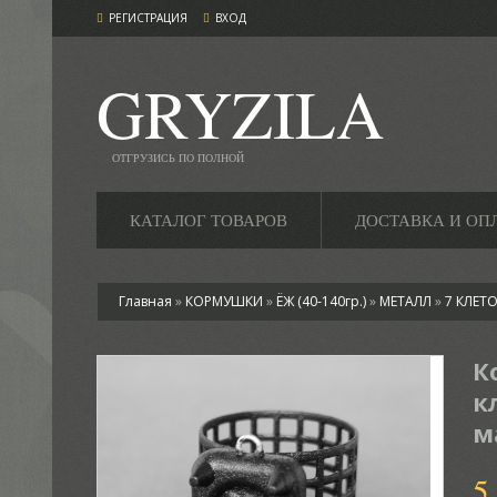
РЕГИСТРАЦИЯ
ВХОД
GRYZILA
ОТГРУЗИСЬ ПО ПОЛНОЙ
КАТАЛОГ ТОВАРОВ
ДОСТАВКА И ОП
Главная
»
КОРМУШКИ
»
ЁЖ (40-140гр.)
»
МЕТАЛЛ
»
7 КЛЕТ
К
к
м
5