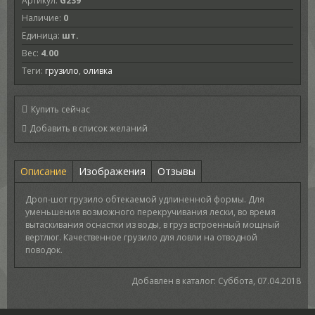
Артикул
:
G239
Наличие
:
0
Единица
:
шт.
Вес
:
4.00
Теги:
грузило
,
оливка
Купить сейчас
Описание
Изображения
Отзывы
Дроп-шот грузило обтекаемой удлиненной формы. Для
уменьшения возможного перекручивания лески, во время
вытаскивания оснастки из воды, в груз встроенный мощный
вертлюг. Качественное грузило для ловли на отводной
поводок.
Добавлен в каталог
: Суббота, 07.04.2018