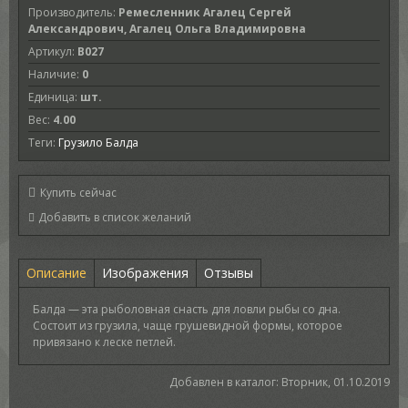
Производитель
:
Ремесленник Агалец Сергей
Александрович, Агалец Ольга Владимировна
Артикул
:
B027
Наличие
:
0
Единица
:
шт.
Вес
:
4.00
Теги:
Грузило Балда
Купить сейчас
Описание
Изображения
Отзывы
Балда — эта рыболовная снасть для ловли рыбы со дна.
Состоит из грузила, чаще грушевидной формы, которое
привязано к леске петлей.
Добавлен в каталог
: Вторник, 01.10.2019