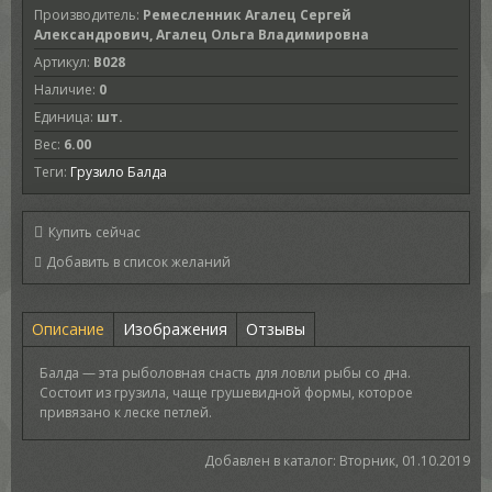
Производитель
:
Ремесленник Агалец Сергей
Александрович, Агалец Ольга Владимировна
Артикул
:
B028
Наличие
:
0
Единица
:
шт.
Вес
:
6.00
Теги:
Грузило Балда
Купить сейчас
Описание
Изображения
Отзывы
Балда — эта рыболовная снасть для ловли рыбы со дна.
Состоит из грузила, чаще грушевидной формы, которое
привязано к леске петлей.
Добавлен в каталог
: Вторник, 01.10.2019