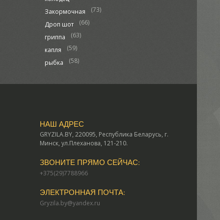
(73)
Закормочная
(66)
Дроп шот
(63)
гриппа
(59)
капля
(58)
рыбка
НАШ АДРЕС
GRYZILA.BY, 220095, Республика Беларусь, г.
Минск, ул.Плеханова, 121-210.
ЗВОНИТЕ ПРЯМО СЕЙЧАС:
+375(29)7788966
ЭЛЕКТРОННАЯ ПОЧТА:
Gryzila.by@yandex.ru