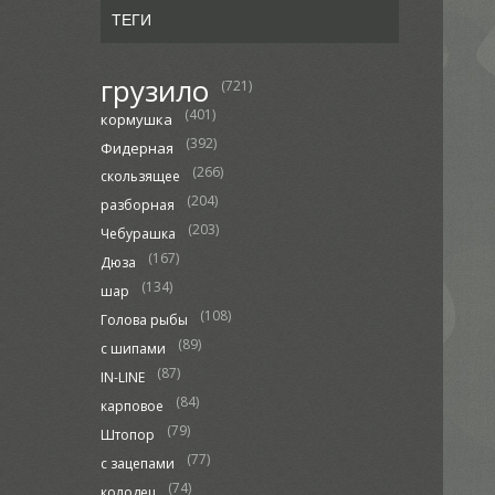
ТЕГИ
грузило
(721)
(401)
кормушка
(392)
Фидерная
(266)
скользящее
(204)
разборная
(203)
Чебурашка
(167)
Дюза
(134)
шар
(108)
Голова рыбы
(89)
с шипами
(87)
IN-LINE
(84)
карповое
(79)
Штопор
(77)
с зацепами
(74)
колодец