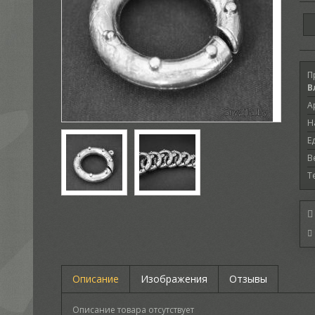
П
В
А
Н
Е
В
Т
Описание
Изображения
Отзывы
Описание товара отсутствует