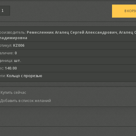
роизводитель
:
Ремесленник Агалец Сергей Александрович, Агалец 
ладимировна
ртикул
:
KZ006
аличие
:
0
диница
:
шт.
ес
:
140.00
еги:
Кольцо с прорезью
Купить сейчас