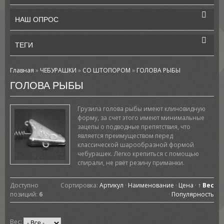
НАШ ОПРОС
ТЕГИ
Главная
»
ЧЕБУРАШКИ
»
СО ШТОПОРОМ
»
ГОЛОВА РЫБЫ
ГОЛОВА РЫБЫ
Грузила голова рыбы имеют клиновидную
форму, за счет этого имеют минимальные
зацепы о подводные препятствия, что
является преимуществом перед
классической шарообразной формой
чебурашек. Легко крепиться с помощью
спирали, не рвёт резину приманки.
Доступно
Сортировка:
Артикул
·
Наименование
·
Цена
·
↑ Вес
позиций
:
6
·
Популярность
Вес: