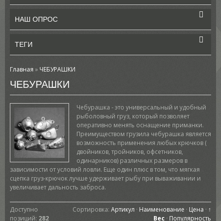
НАШ ОПРОС
ТЕГИ
Главная
»
ЧЕБУРАШКИ
ЧЕБУРАШКИ
Чебурашка - это универсальный и удобный
рыболовный груз, который позволяет
оперативно менять оснащение приманки.
Преимуществом грузила чебурашка является
возможность применения любых крючков (
двойников, тройников, офсетников,
одинарников) различных размеров в
зависимости от условий ловли. Еще один плюс в том, что мягкая
сцепка груз-крючок лучше удерживает рыбу при вываживании и
увеличивает дальность заброса.
Доступно
Сортировка:
Артикул
·
Наименование
·
Цена
·
↑
позиций
:
282
Вес
·
Популярность