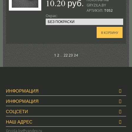
10.20 руб.
GRYZILA.BY
АРТИКУЛ:
T052
Окрас:
В КОРЗИНУ
1
2
...
22
23
24
ИНФОРМАЦИЯ
ИНФОРМАЦИЯ
СОЦСЕТИ
НАШ АДРЕС
Gryzila.by@yandex.ru