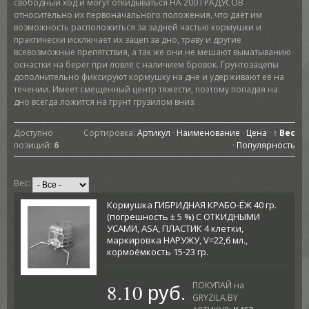
свободный ход и могут откидываться НА 200 ГРАДУСОВ
относительно их первоначального положения, что даёт им
возможность расположиться за задней частью кормушки и
практически исключает их зацеп за дно, траву и другие
всевозможные препятствия, а так же они не мешают выматыванию
оснастки на берег при ловле с наличием бровок. Грунтозацепы
дополнительно фиксируют кормушку на дне и удерживают её на
течении. Имеет смещенный центр тяжести, поэтому попадая на
дно всегда ложится на грунт грузилом вниз.
Доступно
Сортировка:
Артикул
·
Наименование
·
Цена
·
↑ Вес
позиций
:
6
·
Популярность
Вес:
Кормушка ГИБРИДНАЯ КРАБО-ЁЖ 40 гр.
(погрешность ± 5 %) С ОТКИДНЫМИ
УСАМИ, ASA, ПЛАСТИК 4 клетки,
маркировка НАРУЖУ, V=22,6 мл.,
кормоёмкость 15-23 гр.
8.10 руб.
ПОКУПАЙ на
GRYZILA.BY