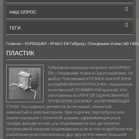
НАШ ОПРОС
ТЕГИ
Главная
»
КОРМУШКИ
»
КРАБО-ЁЖ Гибрид с Откидными Усами (40-140гр
ПЛАСТИК
Гибридная кормушка якорного типа КРАБО-
ЁЖ с Откидными Усами и Грунтозацепами. На
выбор: Пластиковая КОРЗИНА или КОРЗИНА
из ОЦИНКОВАННОЙ ПРОСЕЧКИ, окрашенная
качественной ПОЛИМЕРНОЙ краской; УСЫ
изготовлены из УПРУГОЙ ОЦИНКОВАННОЙ
ПРОВОЛОКИ; БУСИНКИ - из НЕРЖАВЕЮЩЕЙ
СТАЛИ. Усы надежно цепляются за песчаный, глинистый,
каменистый и илистый грунты. При подсечке, перезабросе или
зацепе кормушки с оснасткой, шарики, удерживающие усы в
гнёздах, выходят из них, усы отщёлкиваются (это достигается
регулировкой нагрузки отщёлкивания усов за счёт подгибания или
разгибания усов относительно друг друга).УСЫ имеют большой