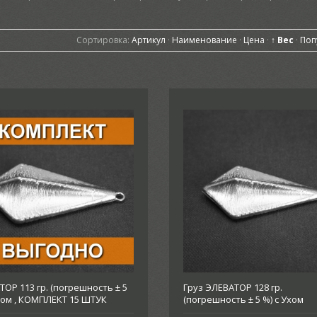
Сортировка:
Артикул
·
Наименование
·
Цена
·
↑ Вес
·
Поп
ОР 113 гр. (погрешность ± 5
Груз ЭЛЕВАТОР 128 гр.
Ухом , КОМПЛЕКТ 15 ШТУК
(погрешность ± 5 %) с Ухом