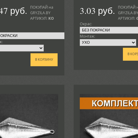
47 руб.
3.03 руб.
ПОКУПАЙ на
ПОКУПАЙ 
GRYZILA.BY
GRYZILA.B
АРТИКУЛ:
KO
АРТИКУЛ:
Окрас:
Монтаж:
ж:
В КОР
В КОРЗИНУ