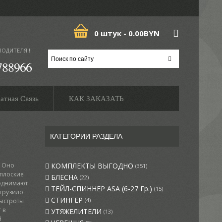
0 штук -
0.00BYN
ВОДИТЕЛЯ!!!
788966
атная Связь
КАК ЗАКАЗАТЬ
КАТЕГОРИИ РАЗДЕЛА
. Оно
КОМПЛЕКТЫ ВЫГОДНО
(351)
 плоские
БЛЕСНА
(22)
поднимают
ТЕЙЛ-СПИННЕР ASA (6-27 Гр.)
(15)
 грузило
СТИНГЕР
(4)
быстроты
 в
УТЯЖЕЛИТЕЛИ
(13)
й