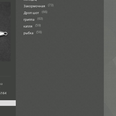
(73)
Закормочная
(66)
Дроп шот
(63)
гриппа
(59)
капля
(58)
рыбка
на
Y
G164