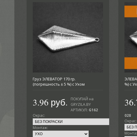
Груз ЭЛЕВАТОР 170 гр.
ЭЛЕВАТ
(погрешность ± 5 %) с Ухом
%) с 
3.96 руб.
36.
ПОКУПАЙ на
GRYZILA.BY
АРТИКУЛ:
G162
Окрас:
028
Окрас:
Монтаж:
Монта