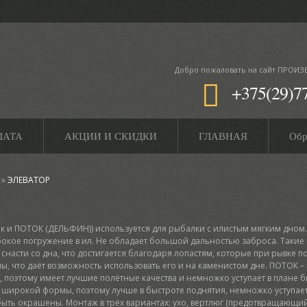
Добро пожаловать
на сайт ПРОИЗ
+375(29)7
ЛАТА
АКЦИИ И СКИДКИ
ГЛАВНАЯ
Обр
»
ЭЛЕВАТОР
к и ПОТОК (ДЕЛЬФИН)) используется для рыбалки с илистым мягким дном
убокое погружение в ил. Не обладает большой дальностью заброса. Такие
 снасти со дна, что достигается благодаря лопастям, которые при рывке 
ы, что даёт возможность использовать его и на каменистом дне. ПОТОК –
 поэтому имеет лучшие полётные качества и немножко уступает в плане 
 широкой формы, поэтому лучше в быстроте поднятия, немножко уступает
 быть окрашены. Монтаж в трёх вариантах: ухо, вертлюг (предотвращающи