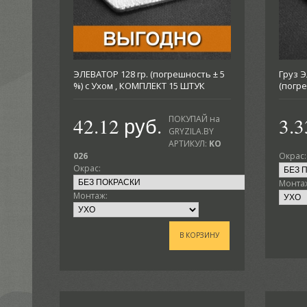
ЭЛЕВАТОР 128 гр. (погрешность ± 5
Груз Э
%) с Ухом , КОМПЛЕКТ 15 ШТУК
(погре
42.12 руб.
3.3
ПОКУПАЙ на
GRYZILA.BY
АРТИКУЛ:
KO
026
Окрас:
Окрас:
Монта
Монтаж:
В КОРЗИНУ