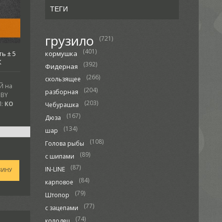
ТЕГИ
грузило
(721)
(401)
ь ± 5
кормушка
К
(392)
Фидерная
(266)
скользящее
Й на
(204)
разборная
.BY
(203)
:
KO
Чебурашка
(167)
Дюза
(134)
шар
(108)
Голова рыбы
(89)
с шипами
(87)
IN-LINE
ЗИНУ
(84)
карповое
(79)
Штопор
(77)
с зацепами
(74)
колодец