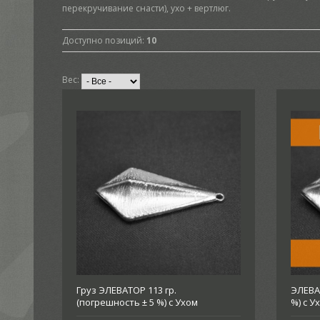
перекручивание снасти), ухо + вертлюг.
Доступно позиций
:
10
Вес:
Груз ЭЛЕВАТОР 113 гр.
ЭЛЕВАТ
(погрешность ± 5 %) с Ухом
%) с 