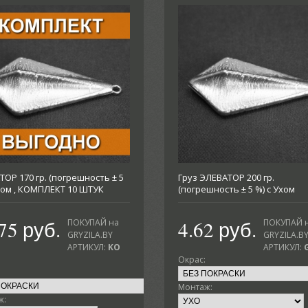
ОР 170 гр. (погрешность ± 5
Груз ЭЛЕВАТОР 200 гр.
Ухом , КОМПЛЕКТ 10 ШТУК
(погрешность ± 5 %) с Ухом
75 руб.
4.62 руб.
ПОКУПАЙ на
ПОКУПАЙ 
GRYZILA.BY
GRYZILA.B
АРТИКУЛ:
KO
АРТИКУЛ:
Окрас:
Монтаж:
ж: