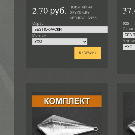
2.70 руб.
37.
ПОКУПАЙ на
GRYZILA.BY
АРТИКУЛ:
G156
Окрас:
025
Окрас:
Монтаж:
Монта
В КОРЗИНУ