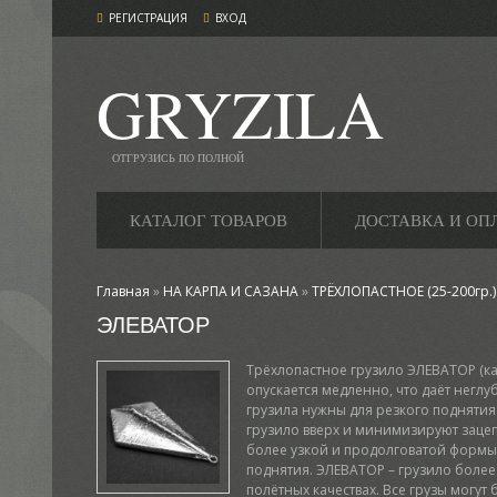
РЕГИСТРАЦИЯ
ВХОД
GRYZILA
ОТГРУЗИСЬ ПО ПОЛНОЙ
КАТАЛОГ ТОВАРОВ
ДОСТАВКА И ОП
Главная
»
НА КАРПА И САЗАНА
»
ТРЁХЛОПАСТНОЕ (25-200гр.)
ЭЛЕВАТОР
Трёхлопастное грузило ЭЛЕВАТОР (ка
опускается медленно, что даёт негл
грузила нужны для резкого поднятия
грузило вверх и минимизируют зацеп
более узкой и продолговатой формы,
поднятия. ЭЛЕВАТОР – грузило более
полётных качествах. Все грузы могут