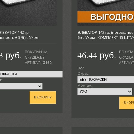
ЛЕВАТОР 142 гр.
ЭЛЕВАТОР 142 гр. (погрешност
шность ± 5 %) с Ухом
%) с Ухом , КОМПЛЕКТ 15 ШТУ
3 руб.
46.44 руб.
ПОКУПАЙ на
ПОКУПА
GRYZILA.BY
GRYZILA
АРТИКУЛ:
G160
АРТИКУЛ
027
Окрас:
ж:
Монтаж:
В КОРЗИНУ
В КОР